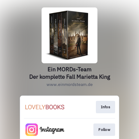
Ein MORDs-Team
Der komplette Fall Marietta King
www.einmordsteam.de
Infos
Follow